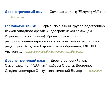
Древнегреческий язык
— Самоназвание: ἡ Ἑλληνικὴ γλῶσσα
…
Википедия
Германские языки
— Германские языки группа родственных
языков западного ареала индоевропейской семьи (см.
Индоевропейские языки). Ареал современного
распространения германских языков включает территорию
ряда стран Западной Европы (Великобритания, ГДР, ФРГ,
Австрия …
Лингвистический энциклопедический словарь
Древне-греческий язык
— Древнегреческий язык
Самоназвание: ἡ Ἑλληνικὴ γλῶσσα Страны: Восточное
Средиземноморье Статус: классический Вымер …
Википедия