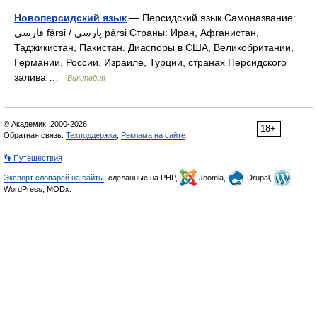
Новоперсидский язык
— Персидский язык Самоназвание:
فارسی fârsi / پارسی pârsi Страны: Иран, Афганистан,
Таджикистан, Пакистан. Диаспоры в США, Великобритании,
Германии, России, Израиле, Турции, странах Персидского
залива …
Википедия
© Академик, 2000-2026
18+
Обратная связь:
Техподдержка
,
Реклама на сайте
👣 Путешествия
Экспорт словарей на сайты
, сделанные на PHP,
Joomla,
Drupal,
WordPress, MODx.