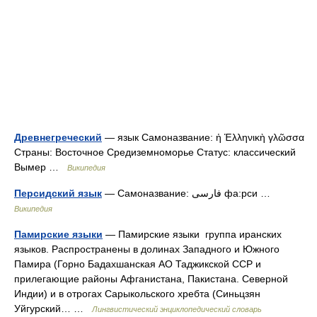
Древнегреческий
— язык Самоназвание: ἡ Ἑλληνικὴ γλῶσσα
Страны: Восточное Средиземноморье Статус: классический
Вымер …
Википедия
Персидский язык
— Самоназвание: فارسی фа:рси …
Википедия
Памирские языки
— Памирские языки группа иранских
языков. Распространены в долинах Западного и Южного
Памира (Горно Бадахшанская АО Таджикской ССР и
прилегающие районы Афганистана, Пакистана. Северной
Индии) и в отрогах Сарыкольского хребта (Синьцзян
Уйгурский… …
Лингвистический энциклопедический словарь