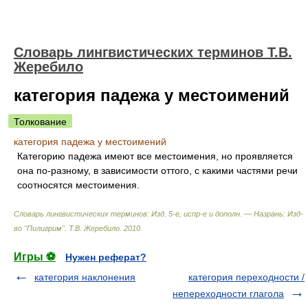
Словарь лингвистических терминов Т.В.
Жеребило
категория падежа у местоимений
Толкование
категория падежа у местоимений
Категорию падежа имеют все местоимения, но проявляется
она по-разному, в зависимости оттого, с какими частями речи
соотносятся местоимения.
Словарь лингвистических терминов: Изд. 5-е, испр-е и дополн. — Назрань: Изд-
во "Пилигрим"
.
Т.В. Жеребило
.
2010
.
Игры ⚽
Нужен реферат?
категория наклонения
категория переходности /
непереходности глагола